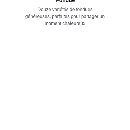
Fondue
Douze variétés de fondues 
généreuses, parfaites pour partager un 
moment chaleureux.
Av. de la Gare 3, 1880 Bex
LE RANCH BAR